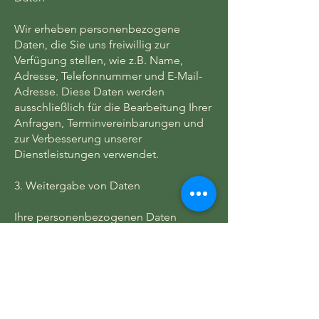
Wir erheben personenbezogene
Daten, die Sie uns freiwillig zur
Verfügung stellen, wie z.B. Name,
Adresse, Telefonnummer und E-Mail-
Adresse. Diese Daten werden
ausschließlich für die Bearbeitung Ihrer
Anfragen, Terminvereinbarungen und
zur Verbesserung unserer
Dienstleistungen verwendet.
3. Weitergabe von Daten
Ihre personenbezogenen Daten
werden von uns nicht an Dritte
weitergegeben, es sei denn, dies ist
zur Erfüllung unserer Dienstleistungen
erforderlich oder wir sind gesetzlich
dazu verpflichtet.