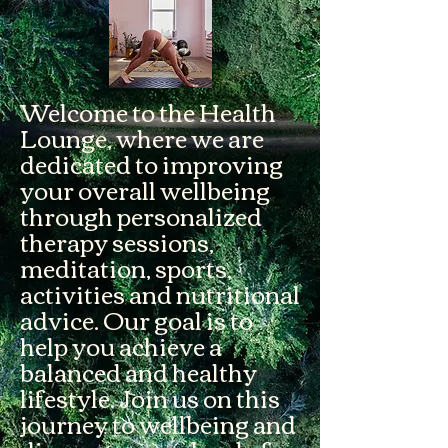
Welcome to the Health
Lounge, where we are
dedicated to improving
your overall wellbeing
through personalized
therapy sessions,
meditation, sports,
activities and nutritional
advice. Our goal is to
help you achieve a
balanced and healthy
lifestyle. Join us on this
journey to wellbeing and