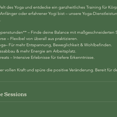
Welt des Yoga und entdecke ein ganzheitliches Training für Körp
 Anfänger oder erfahrener Yogi bist – unsere Yoga-Dienstleistu
.
uppenstunden** – Finde deine Balance mit maßgeschneiderten S
se – Flexibel von überall aus praktizieren.
oga– Für mehr Entspannung, Beweglichkeit & Wohlbefinden.
ssabbau & mehr Energie am Arbeitsplatz.
ats – Intensive Erlebnisse für tiefere Erkenntnisse.
er vollen Kraft und spüre die positive Veränderung. Bereit für 
e Sessions