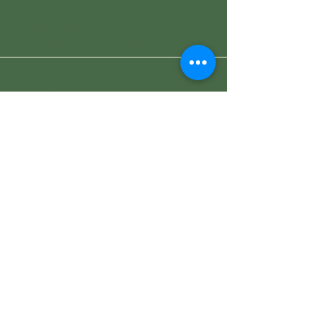
gerholdsteffi@web.de
Kranichsteiner Straße 261
64289 Darmstadt, Deutschland
Abonnieren Sie unseren
Newsletter
Geben Sie Ihre E-Mail-Adresse
ein
Abonnieren