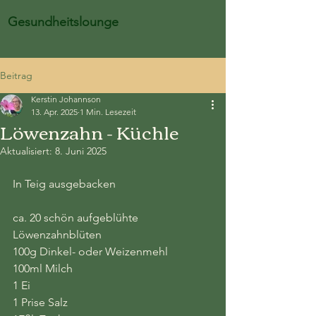
Gesundheitslounge
Beitrag
Kerstin Johannson
13. Apr. 2025
1 Min. Lesezeit
Löwenzahn - Küchle
Aktualisiert:
8. Juni 2025
In Teig ausgebacken
ca. 20 schön aufgeblühte 
Löwenzahnblüten
100g Dinkel- oder Weizenmehl
100ml Milch
1 Ei
1 Prise Salz